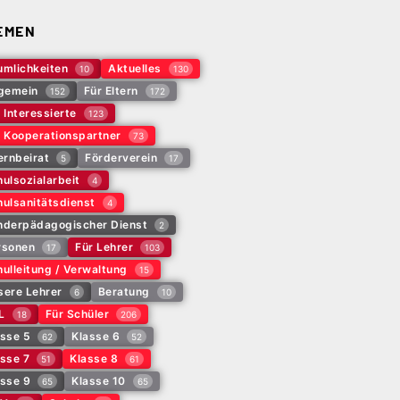
EMEN
umlichkeiten
Aktuelles
10
130
lgemein
Für Eltern
152
172
 Interessierte
123
r Kooperationspartner
73
ernbeirat
Förderverein
5
17
ulsozialarbeit
4
ulsanitätsdienst
4
nderpädagogischer Dienst
2
rsonen
Für Lehrer
17
103
ulleitung / Verwaltung
15
sere Lehrer
Beratung
6
10
L
Für Schüler
18
206
asse 5
Klasse 6
62
52
sse 7
Klasse 8
51
61
asse 9
Klasse 10
65
65