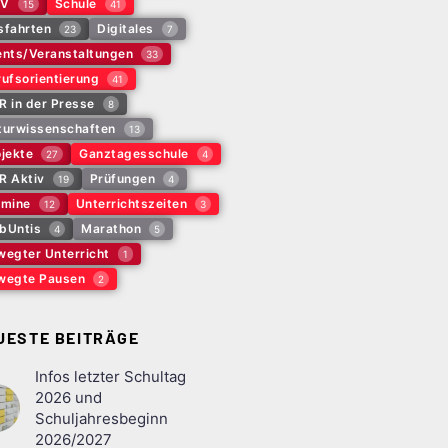
V
Schule
15
41
sfahrten
Digitales
23
7
ents/Veranstaltungen
33
ufsorientierung
41
R in der Presse
8
turwissenschaften
13
jekte
Ganztagesschule
27
4
R Aktiv
Prüfungen
19
4
rmine
Unterrichtszeiten
12
3
bUntis
Marathon
4
5
wegter Unterricht
1
wegte Pausen
2
UESTE BEITRÄGE
Infos letzter Schultag
2026 und
Schuljahresbeginn
2026/2027