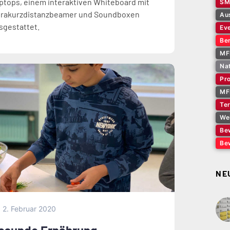
ptops, einem interaktiven Whiteboard mit
SM
trakurzdistanzbeamer und Soundboxen
Au
sgestattet.
Ev
Ber
MF
Na
Pro
MF
Te
We
Be
Be
NE
2. Februar 2020