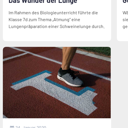
Das Wunder der Lunge
G
Im Rahmen des Biologieunterricht führte die
Wä
Klasse 7d zum Thema „Atmung“ eine
si
Lungenpräparation einer Schweinelunge durch.
ge
24. Januar 2020