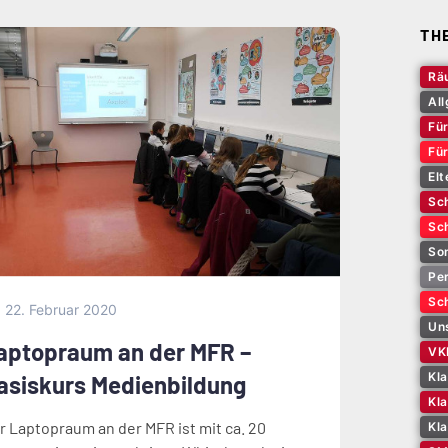
TH
Rä
Al
Für
Fü
Elt
Sch
Sch
So
Pe
Sch
22. Februar 2020
Un
aptopraum an der MFR –
VK
Kl
asiskurs Medienbildung
Kla
r Laptopraum an der MFR ist mit ca. 20
Kl