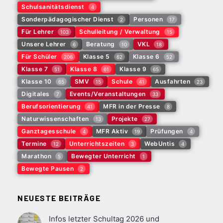
Schulsanitätsdienst
4
Sonderpädagogischer Dienst
Personen
2
17
Für Lehrer
Schulleitung / Verwaltung
103
15
Unsere Lehrer
Beratung
VKL
6
10
18
Für Schüler
Klasse 5
Klasse 6
206
62
52
Klasse 7
Klasse 8
Klasse 9
51
61
65
Klasse 10
SMV
Schule
Ausfahrten
65
15
41
23
Digitales
Events/Veranstaltungen
7
33
Berufsorientierung
MFR in der Presse
41
8
Naturwissenschaften
Projekte
13
27
Ganztagesschule
MFR Aktiv
Prüfungen
4
19
4
Termine
Unterrichtszeiten
WebUntis
12
3
4
Marathon
Bewegter Unterricht
5
1
Bewegte Pausen
2
NEUESTE BEITRÄGE
Infos letzter Schultag 2026 und