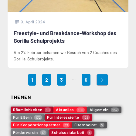
9. April 2024
Freestyle- und Breakdance-Workshop des
Gorilla Schulprojekts
Am 27. Februar bekamen wir Besuch von 2 Coaches des
Gorilla-Schulprojekts.
...
1
2
3
6
THEMEN
Räumlichkeiten
Aktuelles
Allgemein
10
130
152
Für Eltern
Für Interessierte
172
123
Für Kooperationspartner
Elternbeirat
73
5
Förderverein
Schulsozialarbeit
17
4