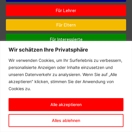
Für Lehrer
Für Eltern
Für Interessierte
Wir schätzen Ihre Privatsphäre
SERVICE
Wir verwenden Cookies, um Ihr Surferlebnis zu verbessern,
personalisierte Anzeigen oder Inhalte einzusetzen und
Downloads
unseren Datenverkehr zu analysieren. Wenn Sie auf „Alle
Digitales
akzeptieren" klicken, stimmen Sie der Anwendung von
Cookies zu.
Prüfungen
Schul- und Hausordnung
Alle akzeptieren
Terminkalender
Schulwegeplan
Alles ablehnen
© 2025 Matern Feuerbacher Realschule, Großbottwar