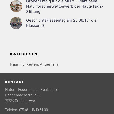
Großer Erfolg für die MFR: 1. Platz beim
Naturforscherwettbewerb der Haug-Taxis-
Stiftung
Geschichtsklassentag am 25.06. für die
Klassen 9
KATEGORIEN
Räumlichkeiten
,
Allgemein
KONTAKT
Matern-Feuerbacher-Realschule
Hannenbachstraße 10
71723 Großbottwar
Telefon: 07148 – 16 19 31 00