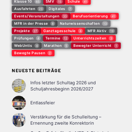
Klasse 10
SMV
Schule
65
15
41
Ausfahrten
Digitales
23
7
Events/Veranstaltungen
Berufsorientierung
33
41
MFR in der Presse
Naturwissenschaften
8
13
Projekte
Ganztagesschule
MFR Aktiv
27
4
19
Prüfungen
Termine
Unterrichtszeiten
4
12
3
WebUntis
Marathon
Bewegter Unterricht
4
5
1
Bewegte Pausen
2
NEUESTE BEITRÄGE
Infos letzter Schultag 2026 und
Schuljahresbeginn 2026/2027
Entlassfeier
Verstärkung für die Schulleitung –
Ernennung zweite Konrektorin