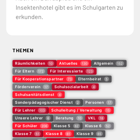
Insektenhotel gibt es im Schulgarten zu
erkunden.
THEMEN
Räumlichkeiten
Aktuelles
Allgemein
10
130
152
Für Eltern
Für Interessierte
172
123
Für Kooperationspartner
Elternbeirat
73
5
Förderverein
Schulsozialarbeit
17
4
Schulsanitätsdienst
4
Sonderpädagogischer Dienst
Personen
2
17
Für Lehrer
Schulleitung / Verwaltung
103
15
Unsere Lehrer
Beratung
VKL
6
10
18
Für Schüler
Klasse 5
Klasse 6
206
62
52
Klasse 7
Klasse 8
Klasse 9
51
61
65