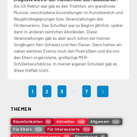
Als ich Rektor war gab es den Triathlon, ein grandioses
Musical, verschiedene Ausstellungen im Kunstbereich und
Neujahrsbegegnungen bzw. Veranstaltungen des
Fördervereins. Das Schulfest war zu Beginn jährlich, später
dann in anderen zeitlichen Abständen. Diese
Veranstaltungen gab es aber auch schon bei meinen
Vorgängern Herr Schwarz und Herr Raiser. Dann hatten wir
neben weiteren Events noch den PoetrySlam und die von
den Eltern organisierte, großartige MFR-
Schülerberufsbörse. In meiner eigenen Schulzeit gab es
diese Vielfalt nicht.
...
1
2
3
7
THEMEN
Räumlichkeiten
Aktuelles
Allgemein
10
130
152
Für Eltern
Für Interessierte
172
123
Für Kooperationspartner
Elternbeirat
73
5