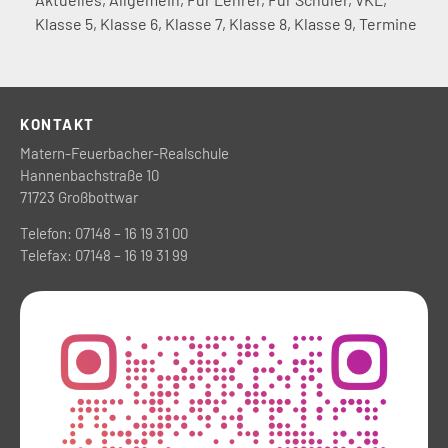
Klasse 5
,
Klasse 6
,
Klasse 7
,
Klasse 8
,
Klasse 9
,
Termine
KONTAKT
Matern-Feuerbacher-Realschule
Hannenbachstraße 10
71723 Großbottwar
Telefon: 07148 – 16 19 31 00
Telefax: 07148 – 16 19 31 99