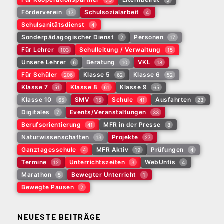
Förderverein
Schulsozialarbeit
17
4
Schulsanitätsdienst
4
Sonderpädagogischer Dienst
Personen
2
17
Für Lehrer
Schulleitung / Verwaltung
103
15
Unsere Lehrer
Beratung
VKL
6
10
18
Für Schüler
Klasse 5
Klasse 6
206
62
52
Klasse 7
Klasse 8
Klasse 9
51
61
65
Klasse 10
SMV
Schule
Ausfahrten
65
15
41
23
Digitales
Events/Veranstaltungen
7
33
Berufsorientierung
MFR in der Presse
41
8
Naturwissenschaften
Projekte
13
27
Ganztagesschule
MFR Aktiv
Prüfungen
4
19
4
Termine
Unterrichtszeiten
WebUntis
12
3
4
Marathon
Bewegter Unterricht
5
1
Bewegte Pausen
2
NEUESTE BEITRÄGE