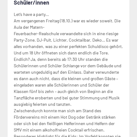
Schüler/innen
Let‘s have a party…
Am vergangenen Freitag (18.10.) war es wieder soweit. Die
Aula der Matern-
Feuerbacher-Realschule verwandelte sich in eine riesige
Party-Zone. DJ-Pult, Lichter, Cocktailbar, Deko… Es war
alles vorhanden, was zu einer perfekten Schuldisco gehört.
Und um 18 Uhr öffneten sich dann endlich die Tore.
Endlich? Ja, denn bereits ab 17:30 Uhr standen die
Schülerinnen und Schüler Schlange vor dem Gebäude und
warteten ungeduldig auf den Einlass. Daher verwunderte
es dann auch nicht, dass die kleinen und großen Gäste –
eingeladen waren alle Schülerinnen und Schüler der
Klassen fünf bis zehn – auch gleich von Beginn an die
Tanzfläche eroberten und bei guter Stimmung und Musik
ausgiebig feierten und tanzten.
Zwischendurch konnte man sich am Stand des
Fördervereins mit einem Hot Dog oder Getränk stärken
oder sich bei den fleißigen Helferinnen und Helfern der
SMV mit einem alkoholfreien Cocktail erfrischen.
Besonderes Highlight für die Kids: Im Vorfeld konnten sie