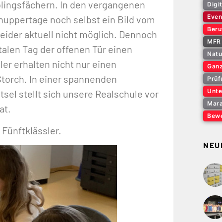
blingsfächern. In den vergangenen
Digi
Even
hnuppertage noch selbst ein Bild vom
Beru
eider aktuell nicht möglich. Dennoch
MFR 
talen Tag der offenen Tür einen
Natu
er erhalten nicht nur einen
Ganz
 Storch. In einer spannenden
Prüf
Unte
el stellt sich unsere Realschule vor
Mara
at.
Bewe
Fünftklässler.
NEU