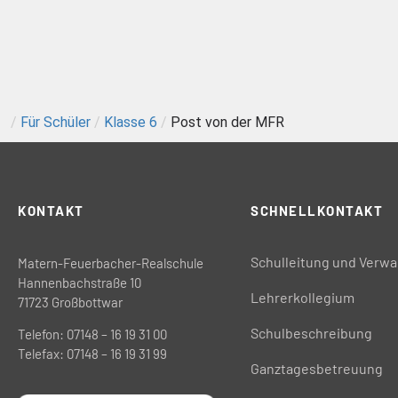
/
Für Schüler
/
Klasse 6
/
Post von der MFR
KONTAKT
SCHNELLKONTAKT
Schulleitung und Verwa
Matern-Feuerbacher-Realschule
Hannenbachstraße 10
Lehrerkollegium
71723 Großbottwar
Schulbeschreibung
Telefon: 07148 – 16 19 31 00
Telefax: 07148 – 16 19 31 99
Ganztagesbetreuung