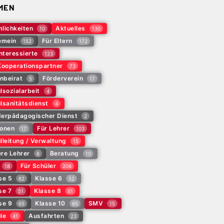
MEN
lichkeiten
Aktuelles
10
130
emein
Für Eltern
152
172
Interessierte
123
Kooperationspartner
73
rnbeirat
Förderverein
5
17
lsozialarbeit
4
lsanitätsdienst
4
erpädagogischer Dienst
2
onen
Für Lehrer
17
103
lleitung / Verwaltung
15
re Lehrer
Beratung
6
10
Für Schüler
18
206
se 5
Klasse 6
62
52
se 7
Klasse 8
51
61
se 9
Klasse 10
SMV
65
65
15
le
Ausfahrten
41
23