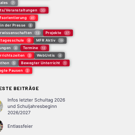
tales
7
ts/Veranstaltungen
33
fsorientierung
41
in der Presse
8
rwissenschaften
Projekte
13
27
tagesschule
MFR Aktiv
4
19
ungen
Termine
4
12
rrichtszeiten
WebUntis
3
4
thon
Bewegter Unterricht
5
1
gte Pausen
2
ESTE BEITRÄGE
Infos letzter Schultag 2026
und Schuljahresbeginn
2026/2027
Entlassfeier