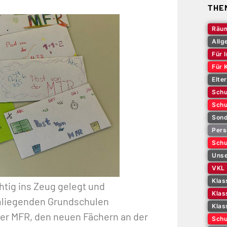
THE
Räum
Allg
Für 
Für 
Elte
Schu
Schu
Sond
Pers
Schu
Unse
VKL
Klas
htig ins Zeug gelegt und
Klas
umliegenden Grundschulen
Klas
der MFR, den neuen Fächern an der
Schu