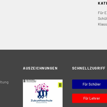
KAT
Für E
Schül
Klass
AUSZEICHNUNGEN
SCHNELLZUGRIFF
ltung
Für Schüler
Für Lehrer