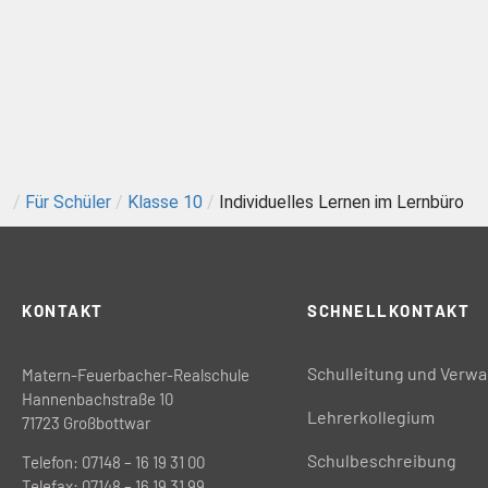
/
Für Schüler
/
Klasse 10
/
Individuelles Lernen im Lernbüro
KONTAKT
SCHNELLKONTAKT
Schulleitung und Verwa
Matern-Feuerbacher-Realschule
Hannenbachstraße 10
Lehrerkollegium
71723 Großbottwar
Schulbeschreibung
Telefon: 07148 – 16 19 31 00
Telefax: 07148 – 16 19 31 99