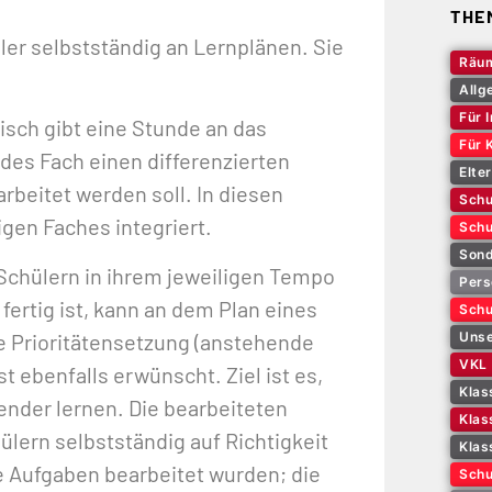
THE
ler selbstständig an Lernplänen. Sie
Räum
Allg
Für 
sch gibt eine Stunde an das
Für 
edes Fach einen differenzierten
Elte
rbeitet werden soll. In diesen
Schu
gen Faches integriert.
Schu
Sond
Schülern in ihrem jeweiligen Tempo
Pers
fertig ist, kann an dem Plan eines
Schu
le Prioritätensetzung (anstehende
Unse
VKL
t ebenfalls erwünscht. Ziel ist es,
Klas
ender lernen. Die bearbeiteten
Klas
ern selbstständig auf Richtigkeit
Klas
lle Aufgaben bearbeitet wurden; die
Schu