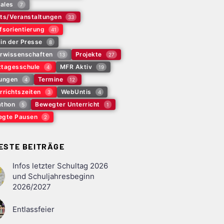
tales
7
ts/Veranstaltungen
33
fsorientierung
41
in der Presse
8
rwissenschaften
Projekte
13
27
tagesschule
MFR Aktiv
4
19
ungen
Termine
4
12
rrichtszeiten
WebUntis
3
4
thon
Bewegter Unterricht
5
1
gte Pausen
2
ESTE BEITRÄGE
Infos letzter Schultag 2026
und Schuljahresbeginn
2026/2027
Entlassfeier