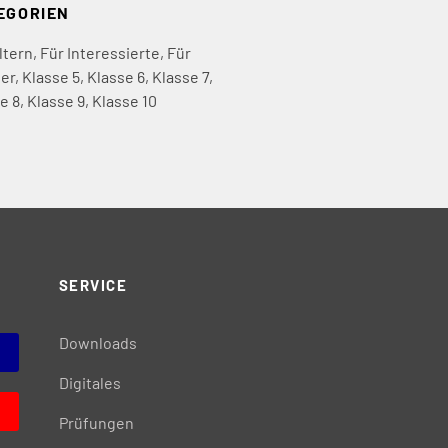
EGORIEN
ltern
,
Für Interessierte
,
Für
er
,
Klasse 5
,
Klasse 6
,
Klasse 7
,
e 8
,
Klasse 9
,
Klasse 10
SERVICE
Downloads
Digitales
Prüfungen