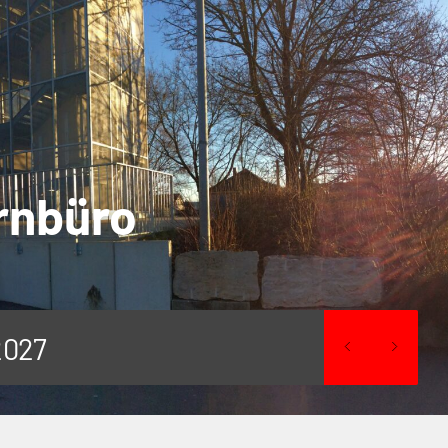
ernbüro
2027