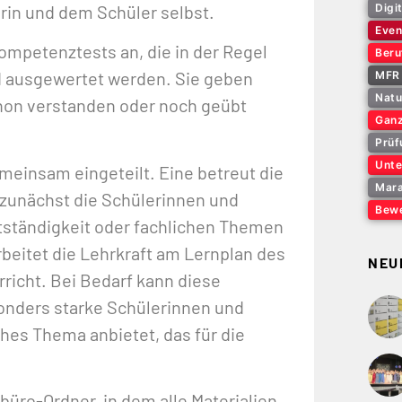
erin und dem Schüler selbst.
Digi
Even
Kompetenztests an, die in der Regel
Beru
nd ausgewertet werden. Sie geben
MFR 
Natu
hon verstanden oder noch geübt
Ganz
Prüf
Unte
meinsam eingeteilt. Eine betreut die
Mara
 zunächst die Schülerinnen und
Bewe
stständigkeit oder fachlichen Themen
eitet die Lehrkraft am Lernplan des
NEU
richt. Bei Bedarf kann diese
nders starke Schülerinnen und
ches Thema anbietet, das für die
büro-Ordner, in dem alle Materialien