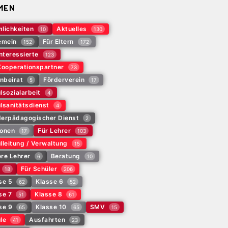
MEN
lichkeiten
Aktuelles
10
130
emein
Für Eltern
152
172
Interessierte
123
Kooperationspartner
73
rnbeirat
Förderverein
5
17
lsozialarbeit
4
lsanitätsdienst
4
erpädagogischer Dienst
2
onen
Für Lehrer
17
103
lleitung / Verwaltung
15
re Lehrer
Beratung
6
10
Für Schüler
18
206
se 5
Klasse 6
62
52
se 7
Klasse 8
51
61
se 9
Klasse 10
SMV
65
65
15
le
Ausfahrten
41
23