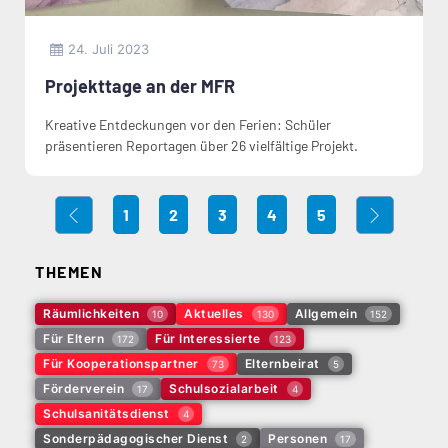
24. Juli 2023
Projekttage an der MFR
Kreative Entdeckungen vor den Ferien: Schüler
präsentieren Reportagen über 26 vielfältige Projekt.
1
2
3
4
5
THEMEN
Räumlichkeiten
Aktuelles
Allgemein
10
130
152
Für Eltern
Für Interessierte
172
123
Für Kooperationspartner
Elternbeirat
73
5
Förderverein
Schulsozialarbeit
17
4
Schulsanitätsdienst
4
Sonderpädagogischer Dienst
Personen
2
17