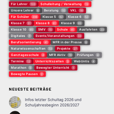
Für Lehrer
Schulleitung / Verwaltung
103
15
Unsere Lehrer
Beratung
VKL
6
10
18
Für Schüler
Klasse 5
Klasse 6
206
62
52
Klasse 7
Klasse 8
Klasse 9
51
61
65
Klasse 10
SMV
Schule
Ausfahrten
65
15
41
23
Digitales
Events/Veranstaltungen
7
33
Berufsorientierung
MFR in der Presse
41
8
Naturwissenschaften
Projekte
13
27
Ganztagesschule
MFR Aktiv
Prüfungen
4
19
4
Termine
Unterrichtszeiten
WebUntis
12
3
4
Marathon
Bewegter Unterricht
5
1
Bewegte Pausen
2
NEUESTE BEITRÄGE
Infos letzter Schultag 2026 und
Schuljahresbeginn 2026/2027