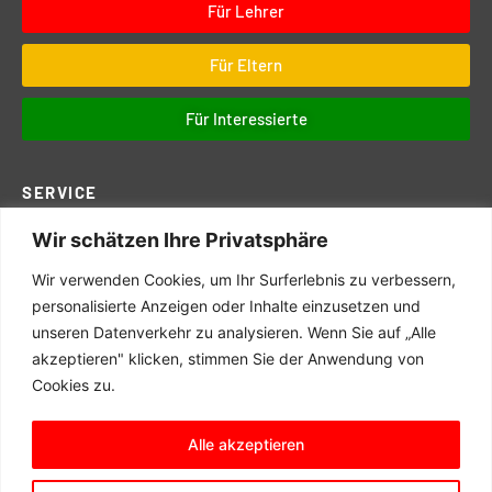
Für Lehrer
Für Eltern
Für Interessierte
SERVICE
Wir schätzen Ihre Privatsphäre
Downloads
Digitales
Wir verwenden Cookies, um Ihr Surferlebnis zu verbessern,
Prüfungen
personalisierte Anzeigen oder Inhalte einzusetzen und
unseren Datenverkehr zu analysieren. Wenn Sie auf „Alle
Schul- und Hausordnung
akzeptieren" klicken, stimmen Sie der Anwendung von
Terminkalender
Cookies zu.
Schulwegeplan
Alle akzeptieren
© 2025 Matern Feuerbacher Realschule, Großbottwar