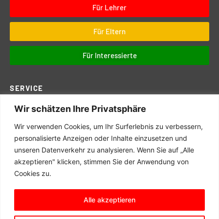
Für Lehrer
Für Eltern
Für Interessierte
SERVICE
Wir schätzen Ihre Privatsphäre
Downloads
Digitales
Wir verwenden Cookies, um Ihr Surferlebnis zu verbessern,
personalisierte Anzeigen oder Inhalte einzusetzen und
Prüfungen
unseren Datenverkehr zu analysieren. Wenn Sie auf „Alle
Schul- und Hausordnung
akzeptieren" klicken, stimmen Sie der Anwendung von
Terminkalender
Cookies zu.
Schulwegeplan
Alle akzeptieren
© 2025 Matern Feuerbacher Realschule, Großbottwar