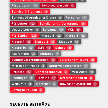
Förderverein
Schulsozialarbeit
17
4
Schulsanitätsdienst
4
Sonderpädagogischer Dienst
Personen
2
17
Für Lehrer
Schulleitung / Verwaltung
103
15
Unsere Lehrer
Beratung
VKL
6
10
18
Für Schüler
Klasse 5
Klasse 6
206
62
52
Klasse 7
Klasse 8
Klasse 9
51
61
65
Klasse 10
SMV
Schule
65
15
41
Ausfahrten
Digitales
23
7
Events/Veranstaltungen
Berufsorientierung
33
41
MFR in der Presse
Naturwissenschaften
8
13
Projekte
Ganztagesschule
MFR Aktiv
27
4
19
Prüfungen
Termine
Unterrichtszeiten
4
12
3
WebUntis
Marathon
Bewegter Unterricht
4
5
1
Bewegte Pausen
2
NEUESTE BEITRÄGE