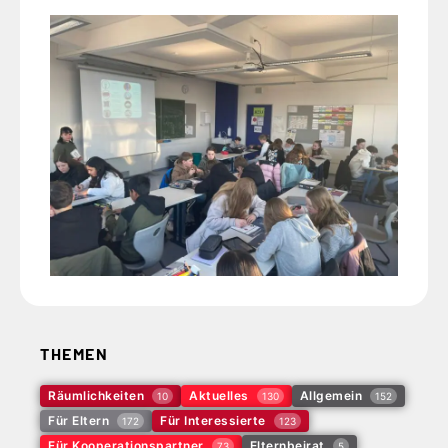
THEMEN
Räumlichkeiten
Aktuelles
Allgemein
10
130
152
Für Eltern
Für Interessierte
172
123
Für Kooperationspartner
Elternbeirat
73
5