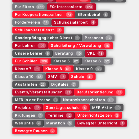
Für Eltern
Für Interessierte
172
123
Für Kooperationspartner
Elternbeirat
73
5
Förderverein
Schulsozialarbeit
17
4
Schulsanitätsdienst
4
Sonderpädagogischer Dienst
Personen
2
17
Für Lehrer
Schulleitung / Verwaltung
103
15
Unsere Lehrer
Beratung
VKL
6
10
18
Für Schüler
Klasse 5
Klasse 6
206
62
52
Klasse 7
Klasse 8
Klasse 9
51
61
65
Klasse 10
SMV
Schule
65
15
41
Ausfahrten
Digitales
23
7
Events/Veranstaltungen
Berufsorientierung
33
41
MFR in der Presse
Naturwissenschaften
8
13
Projekte
Ganztagesschule
MFR Aktiv
27
4
19
Prüfungen
Termine
Unterrichtszeiten
4
12
3
WebUntis
Marathon
Bewegter Unterricht
4
5
1
Bewegte Pausen
2