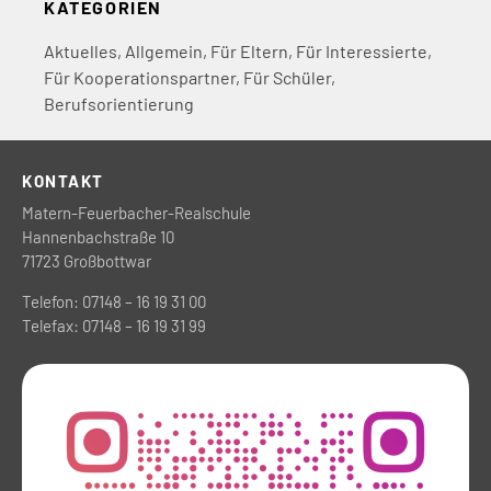
KATEGORIEN
Aktuelles
,
Allgemein
,
Für Eltern
,
Für Interessierte
,
Für Kooperationspartner
,
Für Schüler
,
Berufsorientierung
KONTAKT
Matern-Feuerbacher-Realschule
Hannenbachstraße 10
71723 Großbottwar
Telefon: 07148 – 16 19 31 00
Telefax: 07148 – 16 19 31 99