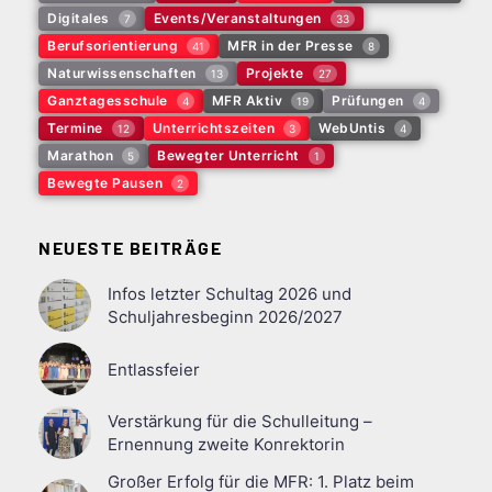
Digitales
Events/Veranstaltungen
7
33
Berufsorientierung
MFR in der Presse
41
8
Naturwissenschaften
Projekte
13
27
Ganztagesschule
MFR Aktiv
Prüfungen
4
19
4
Termine
Unterrichtszeiten
WebUntis
12
3
4
Marathon
Bewegter Unterricht
5
1
Bewegte Pausen
2
NEUESTE BEITRÄGE
Infos letzter Schultag 2026 und
Schuljahresbeginn 2026/2027
Entlassfeier
Verstärkung für die Schulleitung –
Ernennung zweite Konrektorin
Großer Erfolg für die MFR: 1. Platz beim