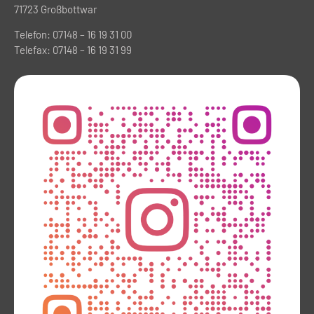
71723 Großbottwar
Telefon: 07148 – 16 19 31 00
Telefax: 07148 – 16 19 31 99