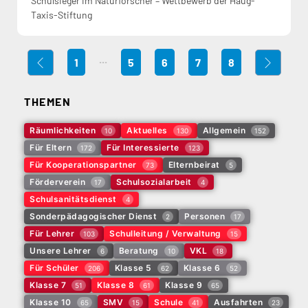
Schulsieger im Naturforscher – Wettbewerb der Haug-
Taxis-Stiftung
...
1
5
6
7
8
THEMEN
Räumlichkeiten
Aktuelles
Allgemein
10
130
152
Für Eltern
Für Interessierte
172
123
Für Kooperationspartner
Elternbeirat
73
5
Förderverein
Schulsozialarbeit
17
4
Schulsanitätsdienst
4
Sonderpädagogischer Dienst
Personen
2
17
Für Lehrer
Schulleitung / Verwaltung
103
15
Unsere Lehrer
Beratung
VKL
6
10
18
Für Schüler
Klasse 5
Klasse 6
206
62
52
Klasse 7
Klasse 8
Klasse 9
51
61
65
Klasse 10
SMV
Schule
Ausfahrten
65
15
41
23