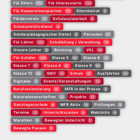
Für Eltern
Für Interessierte
172
123
Für Kooperationspartner
Elternbeirat
73
5
Förderverein
Schulsozialarbeit
17
4
Schulsanitätsdienst
4
Sonderpädagogischer Dienst
Personen
2
17
Für Lehrer
Schulleitung / Verwaltung
103
15
Unsere Lehrer
Beratung
VKL
6
10
18
Für Schüler
Klasse 5
Klasse 6
206
62
52
Klasse 7
Klasse 8
Klasse 9
51
61
65
Klasse 10
SMV
Schule
Ausfahrten
65
15
41
23
Digitales
Events/Veranstaltungen
7
33
Berufsorientierung
MFR in der Presse
41
8
Naturwissenschaften
Projekte
13
27
Ganztagesschule
MFR Aktiv
Prüfungen
4
19
4
Termine
Unterrichtszeiten
WebUntis
12
3
4
Marathon
Bewegter Unterricht
5
1
Bewegte Pausen
2