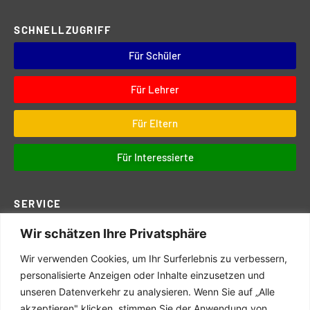
SCHNELLZUGRIFF
Für Schüler
Für Lehrer
Für Eltern
Für Interessierte
SERVICE
Wir schätzen Ihre Privatsphäre
Downloads
Digitales
Wir verwenden Cookies, um Ihr Surferlebnis zu verbessern,
Prüfungen
personalisierte Anzeigen oder Inhalte einzusetzen und
unseren Datenverkehr zu analysieren. Wenn Sie auf „Alle
Schul- und Hausordnung
akzeptieren" klicken, stimmen Sie der Anwendung von