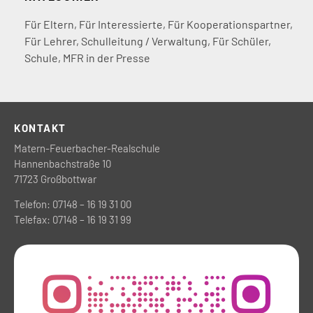
Für Eltern
,
Für Interessierte
,
Für Kooperationspartner
,
Für Lehrer
,
Schulleitung / Verwaltung
,
Für Schüler
,
Schule
,
MFR in der Presse
KONTAKT
Matern-Feuerbacher-Realschule
Hannenbachstraße 10
71723 Großbottwar
Telefon: 07148 – 16 19 31 00
Telefax: 07148 – 16 19 31 99