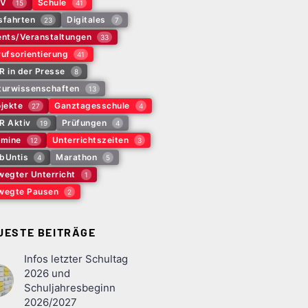
V
Schule
15
41
sfahrten
Digitales
23
7
ents/Veranstaltungen
33
ufsorientierung
41
R in der Presse
8
turwissenschaften
13
jekte
Ganztagesschule
27
4
R Aktiv
Prüfungen
19
4
rmine
Unterrichtszeiten
12
3
bUntis
Marathon
4
5
wegter Unterricht
1
wegte Pausen
2
UESTE BEITRÄGE
Infos letzter Schultag
2026 und
Schuljahresbeginn
2026/2027