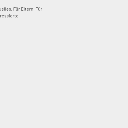
uelles
,
Für Eltern
,
Für
eressierte