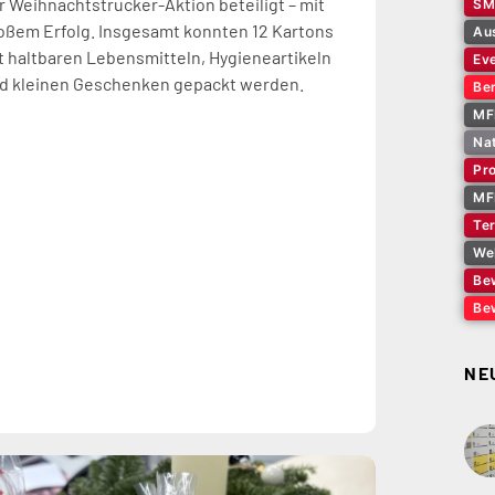
r Weihnachtstrucker-Aktion beteiligt – mit
SM
oßem Erfolg. Insgesamt konnten 12 Kartons
Au
t haltbaren Lebensmitteln, Hygieneartikeln
Ev
d kleinen Geschenken gepackt werden.
Ber
MF
Na
Pro
MF
Te
We
Be
Be
NE