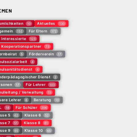
EMEN
umlichkeiten
Aktuelles
10
130
lgemein
Für Eltern
152
172
 Interessierte
123
r Kooperationspartner
73
ernbeirat
Förderverein
5
17
ulsozialarbeit
4
ulsanitätsdienst
4
nderpädagogischer Dienst
2
rsonen
Für Lehrer
17
103
ulleitung / Verwaltung
15
sere Lehrer
Beratung
6
10
L
Für Schüler
18
206
asse 5
Klasse 6
62
52
sse 7
Klasse 8
51
61
asse 9
Klasse 10
65
65