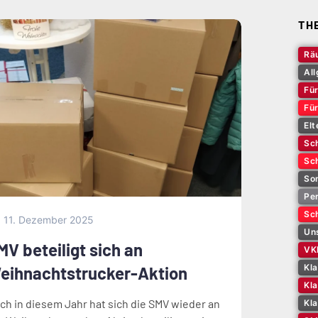
TH
Rä
Al
Für
Fü
Elt
Sch
Sch
So
Pe
Sch
11. Dezember 2025
Un
MV beteiligt sich an
VK
Kl
eihnachtstrucker-Aktion
Kla
ch in diesem Jahr hat sich die SMV wieder an
Kl