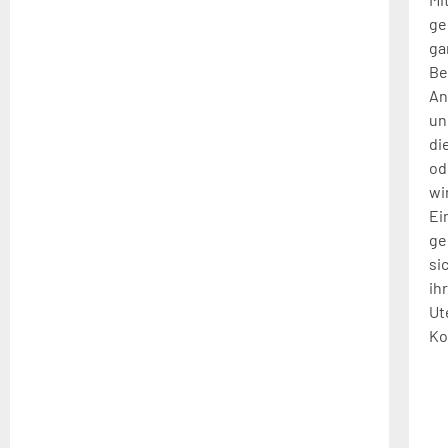
ge
ga
Be
An
un
di
od
wi
Ei
ge
si
ih
Ut
Ko