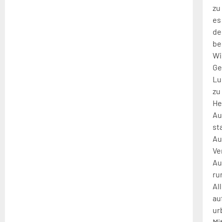
zu
es
de
be
Wi
Ge
Lu
zu
He
Au
st
Au
Ve
Au
ru
Al
au
ur
Mi