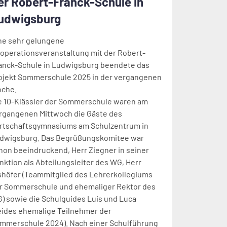
er Robert-Franck-Schule in
udwigsburg
ne sehr gelungene
operationsveranstaltung mit der Robert-
anck-Schule in Ludwigsburg beendete das
ojekt Sommerschule 2025 in der vergangenen
che.
e 10-Klässler der Sommerschule waren am
rgangenen Mittwoch die Gäste des
rtschaftsgymnasiums am Schulzentrum in
dwigsburg. Das Begrüßungskomitee war
hon beeindruckend, Herr Ziegner in seiner
nktion als Abteilungsleiter des WG, Herr
shöfer (Teammitglied des Lehrerkollegiums
r Sommerschule und ehemaliger Rektor des
) sowie die Schulguides Luis und Luca
eides ehemalige Teilnehmer der
mmerschule 2024). Nach einer Schulführung