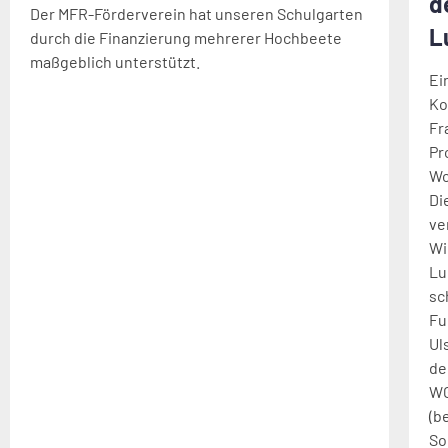
d
Der MFR-Förderverein hat unseren Schulgarten
L
durch die Finanzierung mehrerer Hochbeete
maßgeblich unterstützt.
Ei
Ko
Fr
Pr
Wo
Di
ve
Wi
Lu
sc
Fu
Ul
de
WG
(b
So