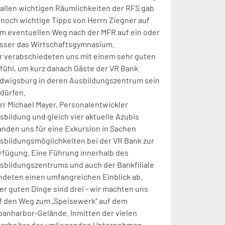
 allen wichtigen Räumlichkeiten der RFS gab
 noch wichtige Tipps von Herrn Ziegner auf
m eventuellen Weg nach der MFR auf ein oder
sser das Wirtschaftsgymnasium.
r verabschiedeten uns mit einem sehr guten
fühl, um kurz danach Gäste der VR Bank
dwigsburg in deren Ausbildungszentrum sein
 dürfen.
rr Michael Mayer, Personalentwickler
sbildung und gleich vier aktuelle Azubis
anden uns für eine Exkursion in Sachen
sbildungsmöglichkeiten bei der VR Bank zur
rfügung. Eine Führung innerhalb des
sbildungszentrums und auch der Bankfiliale
ndeten einen umfangreichen Einblick ab.
ler guten Dinge sind drei - wir machten uns
f den Weg zum „Speisewerk“ auf dem
banharbor-Gelände. Inmitten der vielen
tarbeiter der umliegenden Unternehmen