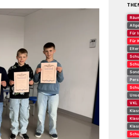
THE
Räum
Allg
Für 
Für 
Elte
Schu
Schu
Sond
Pers
Schu
Unse
VKL
Klas
Klas
Klas
Schu