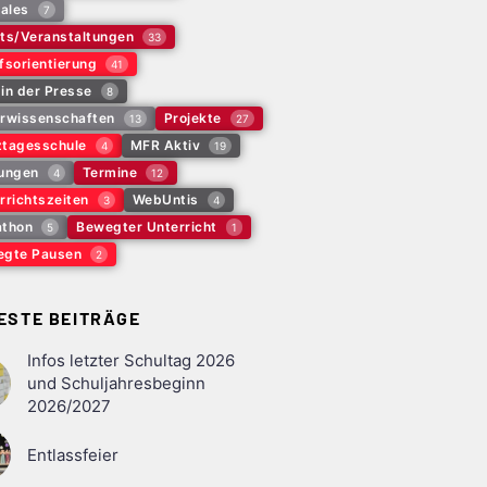
tales
7
ts/Veranstaltungen
33
fsorientierung
41
in der Presse
8
rwissenschaften
Projekte
13
27
tagesschule
MFR Aktiv
4
19
ungen
Termine
4
12
rrichtszeiten
WebUntis
3
4
thon
Bewegter Unterricht
5
1
gte Pausen
2
ESTE BEITRÄGE
Infos letzter Schultag 2026
und Schuljahresbeginn
2026/2027
Entlassfeier