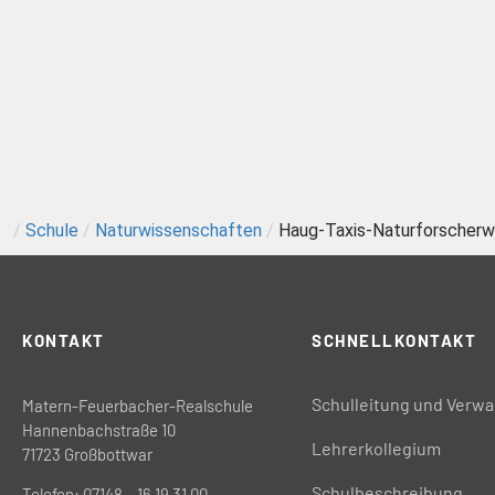
/
Schule
/
Naturwissenschaften
/
Haug-Taxis-Naturforscher
KONTAKT
SCHNELLKONTAKT
Schulleitung und Verwa
Matern-Feuerbacher-Realschule
Hannenbachstraße 10
Lehrerkollegium
71723 Großbottwar
Schulbeschreibung
Telefon: 07148 – 16 19 31 00