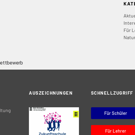
KAT
Aktue
Inter
Für L
Natu
wettbewerb
AUSZEICHNUNGEN
SCHNELLZUGRIFF
ltung
Für Schüler
Für Lehrer