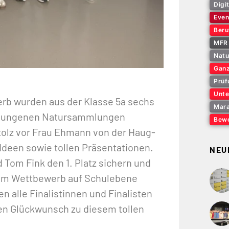
Digi
Even
Beru
MFR 
Natu
Ganz
Prüf
Unte
rb wurden aus der Klasse 5a sechs
Mara
gelungenen Natursammlungen
Bewe
stolz vor Frau Ehmann von der Haug-
Ideen sowie tollen Präsentationen.
NEU
om Fink den 1. Platz sichern und
eim Wettbewerb auf Schulebene
n alle Finalistinnen und Finalisten
hen Glückwunsch zu diesem tollen