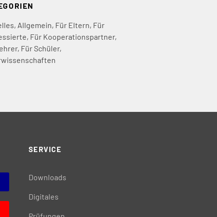
EGORIEN
lles
,
Allgemein
,
Für Eltern
,
Für
essierte
,
Für Kooperationspartner
,
ehrer
,
Für Schüler
,
rwissenschaften
SERVICE
Downloads
Digitales
Prüfungen