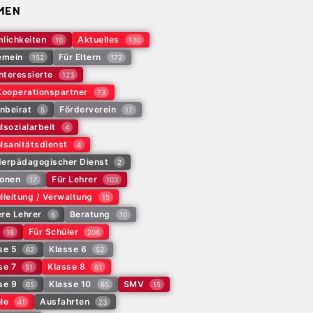
MEN
lichkeiten
Aktuelles
10
130
emein
Für Eltern
152
172
Interessierte
123
Kooperationspartner
73
rnbeirat
Förderverein
5
17
lsozialarbeit
4
lsanitätsdienst
4
erpädagogischer Dienst
2
onen
Für Lehrer
17
103
lleitung / Verwaltung
15
re Lehrer
Beratung
6
10
Für Schüler
18
206
se 5
Klasse 6
62
52
se 7
Klasse 8
51
61
se 9
Klasse 10
SMV
65
65
15
le
Ausfahrten
41
23