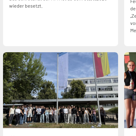
Fe
wieder besetzt.
de
„Z
vo
Me