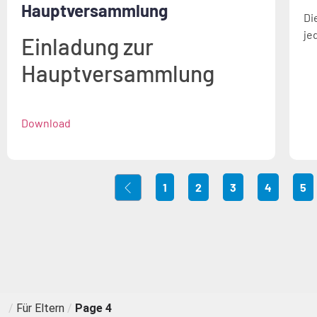
Hauptversammlung
Di
je
Einladung zur
Hauptversammlung
Download
1
2
3
4
5
/
Für Eltern
/
Page 4