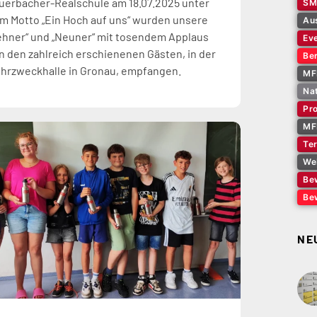
uerbacher-Realschule am 18.07.2025 unter
SM
m Motto „Ein Hoch auf uns“ wurden unsere
Au
ehner“ und „Neuner“ mit tosendem Applaus
Ev
n den zahlreich erschienenen Gästen, in der
Ber
hrzweckhalle in Gronau, empfangen.
MF
Na
Pro
MF
Te
We
Be
Be
NE