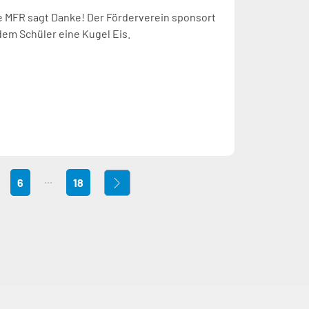
e MFR sagt Danke! Der Förderverein sponsort
dem Schüler eine Kugel Eis.
...
6
18