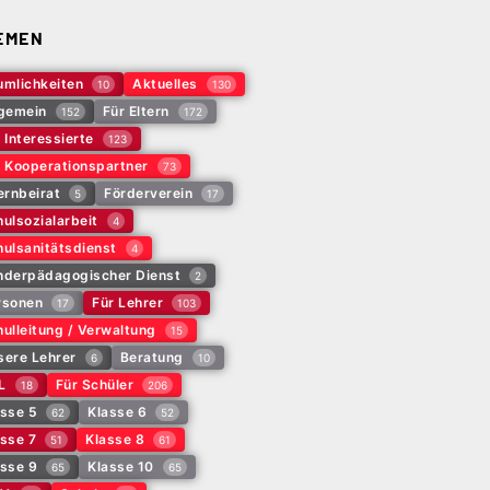
EMEN
umlichkeiten
Aktuelles
10
130
lgemein
Für Eltern
152
172
 Interessierte
123
r Kooperationspartner
73
ernbeirat
Förderverein
5
17
ulsozialarbeit
4
ulsanitätsdienst
4
nderpädagogischer Dienst
2
rsonen
Für Lehrer
17
103
ulleitung / Verwaltung
15
sere Lehrer
Beratung
6
10
L
Für Schüler
18
206
asse 5
Klasse 6
62
52
sse 7
Klasse 8
51
61
asse 9
Klasse 10
65
65