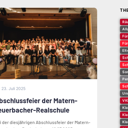
TH
Rä
Al
Für
Fü
Elt
Sch
Sch
So
Pe
Sch
23. Juli 2025
Un
bschlussfeier der Matern-
VK
Kl
euerbacher-Realschule
Kla
i der diesjährigen Abschlussfeier der Matern-
Kl