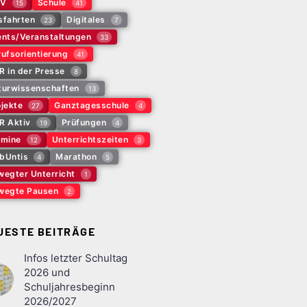
V
Schule
15
41
sfahrten
Digitales
23
7
ents/Veranstaltungen
33
ufsorientierung
41
R in der Presse
8
turwissenschaften
13
jekte
Ganztagesschule
27
4
R Aktiv
Prüfungen
19
4
rmine
Unterrichtszeiten
12
3
bUntis
Marathon
4
5
wegter Unterricht
1
wegte Pausen
2
UESTE BEITRÄGE
Infos letzter Schultag
2026 und
Schuljahresbeginn
2026/2027