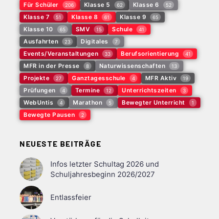
Für Schüler
Klasse 5
Klasse 6
206
62
52
Klasse 7
Klasse 8
Klasse 9
51
61
65
Klasse 10
SMV
Schule
65
15
41
Ausfahrten
Digitales
23
7
Events/Veranstaltungen
Berufsorientierung
33
41
MFR in der Presse
Naturwissenschaften
8
13
Projekte
Ganztagesschule
MFR Aktiv
27
4
19
Prüfungen
Termine
Unterrichtszeiten
4
12
3
WebUntis
Marathon
Bewegter Unterricht
4
5
1
Bewegte Pausen
2
NEUESTE BEITRÄGE
Infos letzter Schultag 2026 und
Schuljahresbeginn 2026/2027
Entlassfeier