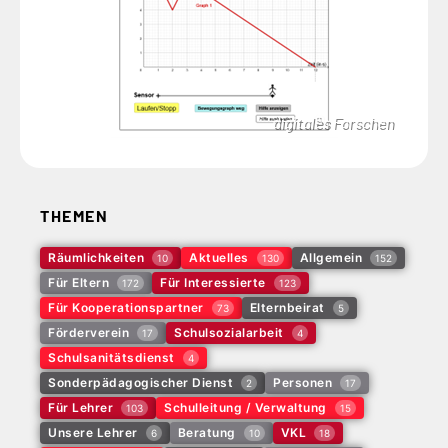
digitales Forschen
THEMEN
Räumlichkeiten
Aktuelles
Allgemein
10
130
152
Für Eltern
Für Interessierte
172
123
Für Kooperationspartner
Elternbeirat
73
5
Förderverein
Schulsozialarbeit
17
4
Schulsanitätsdienst
4
Sonderpädagogischer Dienst
Personen
2
17
Für Lehrer
Schulleitung / Verwaltung
103
15
Unsere Lehrer
Beratung
VKL
6
10
18