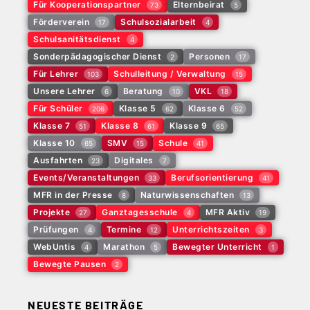
Für Kooperationspartner
Elternbeirat
73
5
Förderverein
Schulsozialarbeit
17
4
Schulsanitätsdienst
4
Sonderpädagogischer Dienst
Personen
2
17
Für Lehrer
Schulleitung / Verwaltung
103
15
Unsere Lehrer
Beratung
VKL
6
10
18
Für Schüler
Klasse 5
Klasse 6
206
62
52
Klasse 7
Klasse 8
Klasse 9
51
61
65
Klasse 10
SMV
Schule
65
15
41
Ausfahrten
Digitales
23
7
Events/Veranstaltungen
Berufsorientierung
33
41
MFR in der Presse
Naturwissenschaften
8
13
Projekte
Ganztagesschule
MFR Aktiv
27
4
19
Prüfungen
Termine
Unterrichtszeiten
4
12
3
WebUntis
Marathon
Bewegter Unterricht
4
5
1
Bewegte Pausen
2
NEUESTE BEITRÄGE