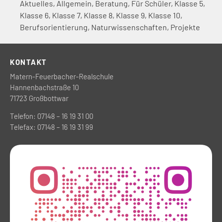
Aktuelles
,
Allgemein
,
Beratung
,
Für Schüler
,
Klasse 5
,
Klasse 6
,
Klasse 7
,
Klasse 8
,
Klasse 9
,
Klasse 10
,
Berufsorientierung
,
Naturwissenschaften
,
Projekte
KONTAKT
Matern-Feuerbacher-Realschule
Hannenbachstraße 10
71723 Großbottwar
Telefon: 07148 – 16 19 31 00
Telefax: 07148 – 16 19 31 99