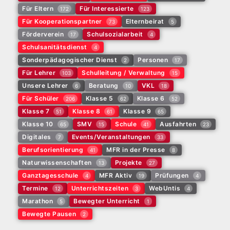
Für Eltern
Für Interessierte
172
123
Für Kooperationspartner
Elternbeirat
73
5
Förderverein
Schulsozialarbeit
17
4
Schulsanitätsdienst
4
Sonderpädagogischer Dienst
Personen
2
17
Für Lehrer
Schulleitung / Verwaltung
103
15
Unsere Lehrer
Beratung
VKL
6
10
18
Für Schüler
Klasse 5
Klasse 6
206
62
52
Klasse 7
Klasse 8
Klasse 9
51
61
65
Klasse 10
SMV
Schule
Ausfahrten
65
15
41
23
Digitales
Events/Veranstaltungen
7
33
Berufsorientierung
MFR in der Presse
41
8
Naturwissenschaften
Projekte
13
27
Ganztagesschule
MFR Aktiv
Prüfungen
4
19
4
Termine
Unterrichtszeiten
WebUntis
12
3
4
Marathon
Bewegter Unterricht
5
1
Bewegte Pausen
2