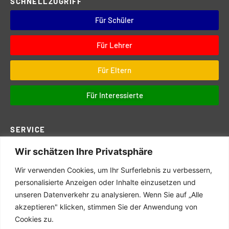
SCHNELLZUGRIFF
Für Schüler
Für Lehrer
Für Eltern
Für Interessierte
SERVICE
Wir schätzen Ihre Privatsphäre
Downloads
Digitales
Wir verwenden Cookies, um Ihr Surferlebnis zu verbessern,
Prüfungen
personalisierte Anzeigen oder Inhalte einzusetzen und
unseren Datenverkehr zu analysieren. Wenn Sie auf „Alle
Schul- und Hausordnung
akzeptieren" klicken, stimmen Sie der Anwendung von
Terminkalender
Cookies zu.
Schulwegeplan