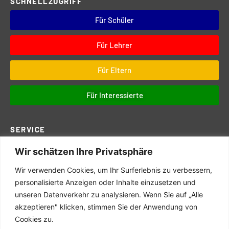
SCHNELLZUGRIFF
Für Schüler
Für Lehrer
Für Eltern
Für Interessierte
SERVICE
Wir schätzen Ihre Privatsphäre
Downloads
Digitales
Wir verwenden Cookies, um Ihr Surferlebnis zu verbessern,
Prüfungen
personalisierte Anzeigen oder Inhalte einzusetzen und
unseren Datenverkehr zu analysieren. Wenn Sie auf „Alle
Schul- und Hausordnung
akzeptieren" klicken, stimmen Sie der Anwendung von
Terminkalender
Cookies zu.
Schulwegeplan