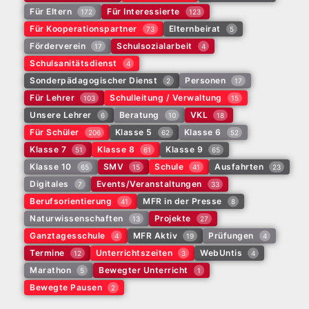
Für Eltern
Für Interessierte
172
123
Für Kooperationspartner
Elternbeirat
73
5
Förderverein
Schulsozialarbeit
17
4
Schulsanitätsdienst
4
Sonderpädagogischer Dienst
Personen
2
17
Für Lehrer
Schulleitung / Verwaltung
103
15
Unsere Lehrer
Beratung
VKL
6
10
18
Für Schüler
Klasse 5
Klasse 6
206
62
52
Klasse 7
Klasse 8
Klasse 9
51
61
65
Klasse 10
SMV
Schule
Ausfahrten
65
15
41
23
Digitales
Events/Veranstaltungen
7
33
Berufsorientierung
MFR in der Presse
41
8
Naturwissenschaften
Projekte
13
27
Ganztagesschule
MFR Aktiv
Prüfungen
4
19
4
Termine
Unterrichtszeiten
WebUntis
12
3
4
Marathon
Bewegter Unterricht
5
1
Bewegte Pausen
2