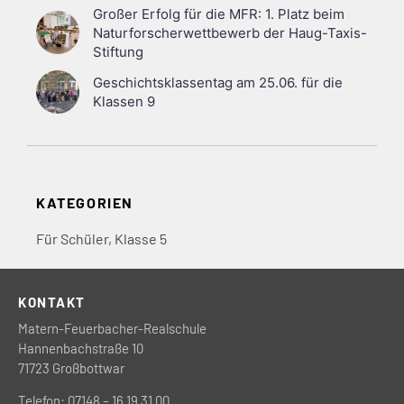
Großer Erfolg für die MFR: 1. Platz beim
Naturforscherwettbewerb der Haug-Taxis-
Stiftung
Geschichtsklassentag am 25.06. für die
Klassen 9
KATEGORIEN
Für Schüler
,
Klasse 5
KONTAKT
Matern-Feuerbacher-Realschule
Hannenbachstraße 10
71723 Großbottwar
Telefon: 07148 – 16 19 31 00