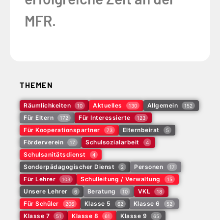
MFR.
THEMEN
Räumlichkeiten
Aktuelles
Allgemein
10
130
152
Für Eltern
Für Interessierte
172
123
Für Kooperationspartner
Elternbeirat
73
5
Förderverein
Schulsozialarbeit
17
4
Schulsanitätsdienst
4
Sonderpädagogischer Dienst
Personen
2
17
Für Lehrer
Schulleitung / Verwaltung
103
15
Unsere Lehrer
Beratung
VKL
6
10
18
Für Schüler
Klasse 5
Klasse 6
206
62
52
Klasse 7
Klasse 8
Klasse 9
51
61
65