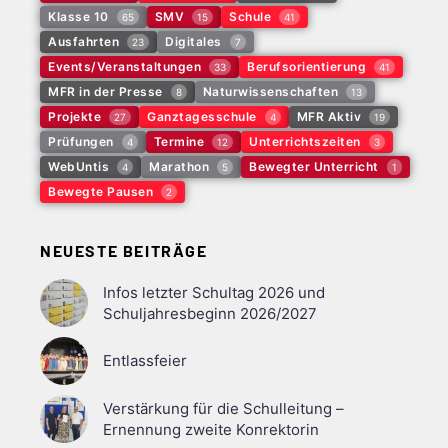
Klasse 10
SMV
Schule
65
15
41
Ausfahrten
Digitales
23
7
Events/Veranstaltungen
Berufsorientierung
33
41
MFR in der Presse
Naturwissenschaften
8
13
Projekte
Ganztagesschule
MFR Aktiv
27
4
19
Prüfungen
Termine
Unterrichtszeiten
4
12
3
WebUntis
Marathon
Bewegter Unterricht
4
5
1
Bewegte Pausen
2
NEUESTE BEITRÄGE
Infos letzter Schultag 2026 und
Schuljahresbeginn 2026/2027
Entlassfeier
Verstärkung für die Schulleitung –
Ernennung zweite Konrektorin