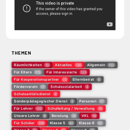
THEMEN
Räumlichkeiten
Aktuelles
Allgemein
10
130
152
Für Eltern
Für Interessierte
172
123
Für Kooperationspartner
Elternbeirat
73
5
Förderverein
Schulsozialarbeit
17
4
Schulsanitätsdienst
4
Sonderpädagogischer Dienst
Personen
2
17
Für Lehrer
Schulleitung / Verwaltung
103
15
Unsere Lehrer
Beratung
VKL
6
10
18
Für Schüler
Klasse 5
Klasse 6
206
62
52