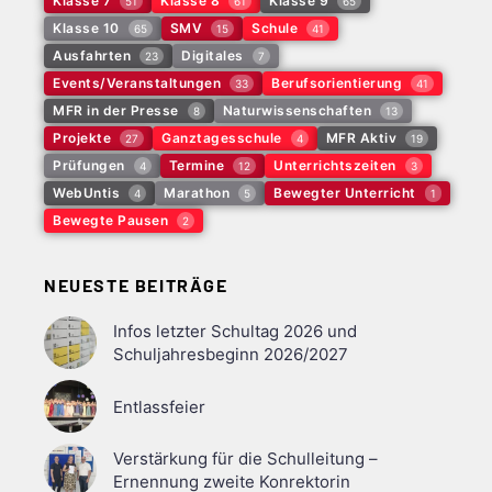
Klasse 7
Klasse 8
Klasse 9
51
61
65
Klasse 10
SMV
Schule
65
15
41
Ausfahrten
Digitales
23
7
Events/Veranstaltungen
Berufsorientierung
33
41
MFR in der Presse
Naturwissenschaften
8
13
Projekte
Ganztagesschule
MFR Aktiv
27
4
19
Prüfungen
Termine
Unterrichtszeiten
4
12
3
WebUntis
Marathon
Bewegter Unterricht
4
5
1
Bewegte Pausen
2
NEUESTE BEITRÄGE
Infos letzter Schultag 2026 und
Schuljahresbeginn 2026/2027
Entlassfeier
Verstärkung für die Schulleitung –
Ernennung zweite Konrektorin