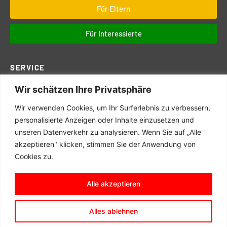
Für Eltern
Für Interessierte
SERVICE
Wir schätzen Ihre Privatsphäre
Downloads
Digitales
Wir verwenden Cookies, um Ihr Surferlebnis zu verbessern,
Prüfungen
personalisierte Anzeigen oder Inhalte einzusetzen und
unseren Datenverkehr zu analysieren. Wenn Sie auf „Alle
Schul- und Hausordnung
akzeptieren" klicken, stimmen Sie der Anwendung von
Terminkalender
Cookies zu.
Schulwegeplan
Alle akzeptieren
© 2025 Matern Feuerbacher Realschule, Großbottwar
Alles ablehnen
Impressum
/
Datenschutzerklärung