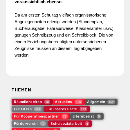
voraussichtlich ebenso.
Da am ersten Schultag vielfach organisatorische
Angelegenheiten erledigt werden (Stundenplan,
Bücherausgabe, Fahrausweise, Klassenämter usw.),
genügen Schreibzeug und ein Schreibblock. Die von
einem Erziehungsberechtigten unterschriebenen
Zeugnisse müssen an diesem Tag abgegeben
werden.
THEMEN
Räumlichkeiten
Aktuelles
Allgemein
10
130
152
Für Eltern
Für Interessierte
172
123
Für Kooperationspartner
Elternbeirat
73
5
Förderverein
Schulsozialarbeit
17
4