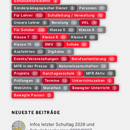
Schulsanitätsdienst
4
Sonderpädagogischer Dienst
Personen
2
17
Für Lehrer
Schulleitung / Verwaltung
103
15
Unsere Lehrer
Beratung
VKL
6
10
18
Für Schüler
Klasse 5
Klasse 6
206
62
52
Klasse 7
Klasse 8
Klasse 9
51
61
65
Klasse 10
SMV
Schule
65
15
41
Ausfahrten
Digitales
23
7
Events/Veranstaltungen
Berufsorientierung
33
41
MFR in der Presse
Naturwissenschaften
8
13
Projekte
Ganztagesschule
MFR Aktiv
27
4
19
Prüfungen
Termine
Unterrichtszeiten
4
12
3
WebUntis
Marathon
Bewegter Unterricht
4
5
1
Bewegte Pausen
2
NEUESTE BEITRÄGE
Infos letzter Schultag 2026 und