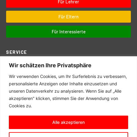
Für Lehrer
Für Eltern
Für Interessierte
SERVICE
Wir schätzen Ihre Privatsphäre
Downloads
Digitales
Wir verwenden Cookies, um Ihr Surferlebnis zu verbessern,
Prüfungen
personalisierte Anzeigen oder Inhalte einzusetzen und
unseren Datenverkehr zu analysieren. Wenn Sie auf „Alle
Schul- und Hausordnung
akzeptieren" klicken, stimmen Sie der Anwendung von
Terminkalender
Cookies zu.
Schulwegeplan
Alle akzeptieren
© 2025 Matern Feuerbacher Realschule, Großbottwar