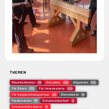
THEMEN
Räumlichkeiten
Aktuelles
Allgemein
10
130
152
Für Eltern
Für Interessierte
172
123
Für Kooperationspartner
Elternbeirat
73
5
Förderverein
Schulsozialarbeit
17
4
Schulsanitätsdienst
4