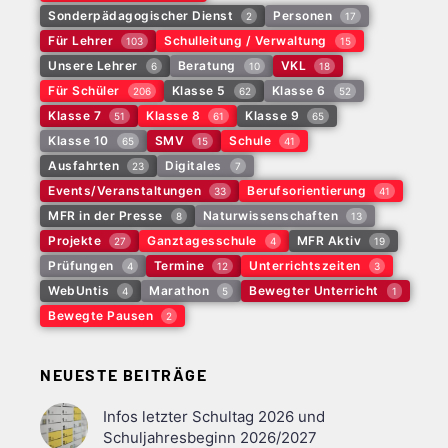
Sonderpädagogischer Dienst
Personen
2
17
Für Lehrer
Schulleitung / Verwaltung
103
15
Unsere Lehrer
Beratung
VKL
6
10
18
Für Schüler
Klasse 5
Klasse 6
206
62
52
Klasse 7
Klasse 8
Klasse 9
51
61
65
Klasse 10
SMV
Schule
65
15
41
Ausfahrten
Digitales
23
7
Events/Veranstaltungen
Berufsorientierung
33
41
MFR in der Presse
Naturwissenschaften
8
13
Projekte
Ganztagesschule
MFR Aktiv
27
4
19
Prüfungen
Termine
Unterrichtszeiten
4
12
3
WebUntis
Marathon
Bewegter Unterricht
4
5
1
Bewegte Pausen
2
NEUESTE BEITRÄGE
Infos letzter Schultag 2026 und
Schuljahresbeginn 2026/2027