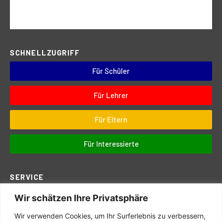
SCHNELLZUGRIFF
Für Schüler
Für Lehrer
Für Eltern
Für Interessierte
SERVICE
Wir schätzen Ihre Privatsphäre
Downloads
Digitales
Wir verwenden Cookies, um Ihr Surferlebnis zu verbessern,