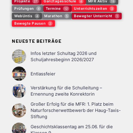
Projekte
Ganztagesschule
MFR Aktiv
27
4
19
Prüfungen
Termine
Unterrichtszeiten
4
12
3
WebUntis
Marathon
Bewegter Unterricht
4
5
1
Bewegte Pausen
2
NEUESTE BEITRÄGE
Infos letzter Schultag 2026 und
Schuljahresbeginn 2026/2027
Entlassfeier
Verstärkung für die Schulleitung –
Ernennung zweite Konrektorin
Großer Erfolg für die MFR: 1. Platz beim
Naturforscherwettbewerb der Haug-Taxis-
Stiftung
Geschichtsklassentag am 25.06. für die
Klassen 9