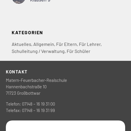
KATEGORIEN
Aktuelles
,
Allgemein
,
Für Eltern
,
Für Lehrer
,
Schulleitung / Verwaltung
,
Für Schüler
KONTAKT
Matern-Feuerbacher-Realschule
Hannenbachstraße 10
71723 Großbottwar
Telefon: 07148 – 16 19 31 00
Telefax: 07148 – 16 19 31 99