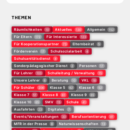
THEMEN
Räumlichkeiten
Aktuelles
Allgemein
10
130
152
Für Eltern
Für Interessierte
172
123
Für Kooperationspartner
Elternbeirat
73
5
Förderverein
Schulsozialarbeit
17
4
Schulsanitätsdienst
4
Sonderpädagogischer Dienst
Personen
2
17
Für Lehrer
Schulleitung / Verwaltung
103
15
Unsere Lehrer
Beratung
VKL
6
10
18
Für Schüler
Klasse 5
Klasse 6
206
62
52
Klasse 7
Klasse 8
Klasse 9
51
61
65
Klasse 10
SMV
Schule
65
15
41
Ausfahrten
Digitales
23
7
Events/Veranstaltungen
Berufsorientierung
33
41
MFR in der Presse
Naturwissenschaften
8
13