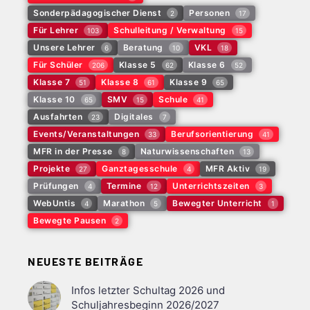
Sonderpädagogischer Dienst
Personen
2
17
Für Lehrer
Schulleitung / Verwaltung
103
15
Unsere Lehrer
Beratung
VKL
6
10
18
Für Schüler
Klasse 5
Klasse 6
206
62
52
Klasse 7
Klasse 8
Klasse 9
51
61
65
Klasse 10
SMV
Schule
65
15
41
Ausfahrten
Digitales
23
7
Events/Veranstaltungen
Berufsorientierung
33
41
MFR in der Presse
Naturwissenschaften
8
13
Projekte
Ganztagesschule
MFR Aktiv
27
4
19
Prüfungen
Termine
Unterrichtszeiten
4
12
3
WebUntis
Marathon
Bewegter Unterricht
4
5
1
Bewegte Pausen
2
NEUESTE BEITRÄGE
Infos letzter Schultag 2026 und
Schuljahresbeginn 2026/2027