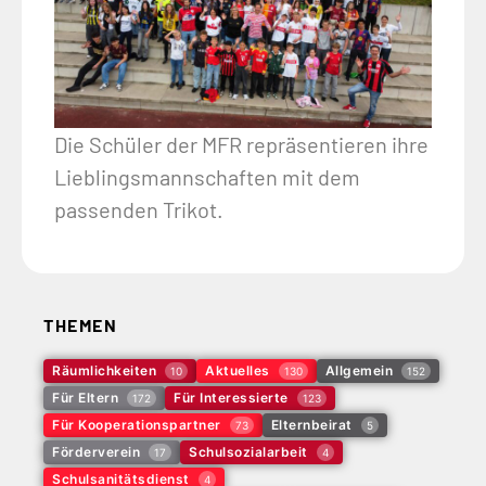
Die Schüler der MFR repräsentieren ihre
Lieblingsmannschaften mit dem
passenden Trikot.
THEMEN
Räumlichkeiten
Aktuelles
Allgemein
10
130
152
Für Eltern
Für Interessierte
172
123
Für Kooperationspartner
Elternbeirat
73
5
Förderverein
Schulsozialarbeit
17
4
Schulsanitätsdienst
4