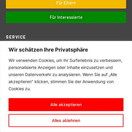
Für Eltern
Für Interessierte
SERVICE
Wir schätzen Ihre Privatsphäre
Downloads
Digitales
Wir verwenden Cookies, um Ihr Surferlebnis zu verbessern,
Prüfungen
personalisierte Anzeigen oder Inhalte einzusetzen und
unseren Datenverkehr zu analysieren. Wenn Sie auf „Alle
Schul- und Hausordnung
akzeptieren" klicken, stimmen Sie der Anwendung von
Terminkalender
Cookies zu.
Schulwegeplan
Alle akzeptieren
© 2025 Matern Feuerbacher Realschule, Großbottwar
Alles ablehnen
Impressum
/
Datenschutzerklärung