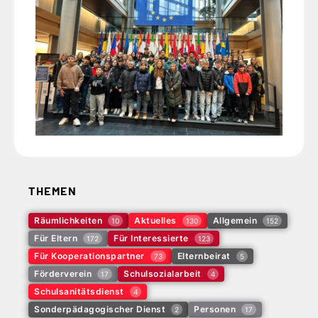
THEMEN
Räumlichkeiten
Aktuelles
Allgemein
10
130
152
Für Eltern
Für Interessierte
172
123
Für Kooperationspartner
Elternbeirat
73
5
Förderverein
Schulsozialarbeit
17
4
Schulsanitätsdienst
4
Sonderpädagogischer Dienst
Personen
2
17