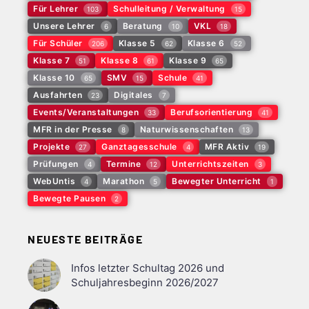
Für Lehrer
Schulleitung / Verwaltung
103
15
Unsere Lehrer
Beratung
VKL
6
10
18
Für Schüler
Klasse 5
Klasse 6
206
62
52
Klasse 7
Klasse 8
Klasse 9
51
61
65
Klasse 10
SMV
Schule
65
15
41
Ausfahrten
Digitales
23
7
Events/Veranstaltungen
Berufsorientierung
33
41
MFR in der Presse
Naturwissenschaften
8
13
Projekte
Ganztagesschule
MFR Aktiv
27
4
19
Prüfungen
Termine
Unterrichtszeiten
4
12
3
WebUntis
Marathon
Bewegter Unterricht
4
5
1
Bewegte Pausen
2
NEUESTE BEITRÄGE
Infos letzter Schultag 2026 und
Schuljahresbeginn 2026/2027