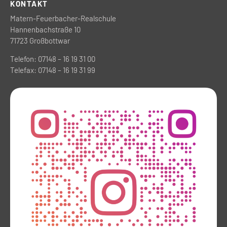
KONTAKT
Matern-Feuerbacher-Realschule
Hannenbachstraße 10
71723 Großbottwar
Telefon: 07148 – 16 19 31 00
Telefax: 07148 – 16 19 31 99