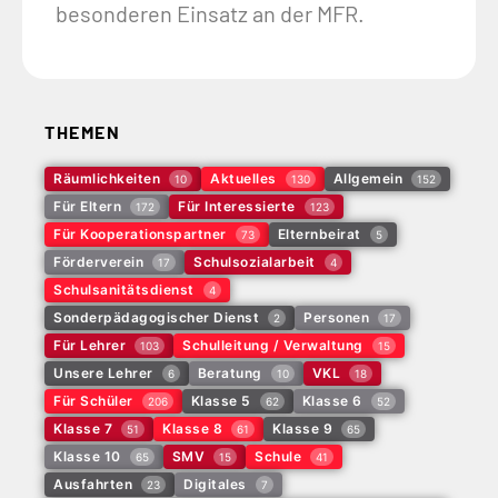
besonderen Einsatz an der MFR.
THEMEN
Räumlichkeiten
Aktuelles
Allgemein
10
130
152
Für Eltern
Für Interessierte
172
123
Für Kooperationspartner
Elternbeirat
73
5
Förderverein
Schulsozialarbeit
17
4
Schulsanitätsdienst
4
Sonderpädagogischer Dienst
Personen
2
17
Für Lehrer
Schulleitung / Verwaltung
103
15
Unsere Lehrer
Beratung
VKL
6
10
18
Für Schüler
Klasse 5
Klasse 6
206
62
52
Klasse 7
Klasse 8
Klasse 9
51
61
65
Klasse 10
SMV
Schule
65
15
41
Ausfahrten
Digitales
23
7