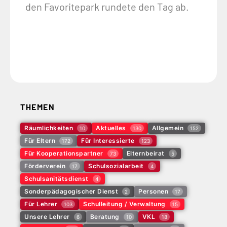
den Favoritepark rundete den Tag ab.
THEMEN
Räumlichkeiten
Aktuelles
Allgemein
10
130
152
Für Eltern
Für Interessierte
172
123
Für Kooperationspartner
Elternbeirat
73
5
Förderverein
Schulsozialarbeit
17
4
Schulsanitätsdienst
4
Sonderpädagogischer Dienst
Personen
2
17
Für Lehrer
Schulleitung / Verwaltung
103
15
Unsere Lehrer
Beratung
VKL
6
10
18