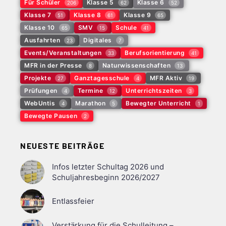
Für Schüler
Klasse 5
Klasse 6
206
62
52
Klasse 7
Klasse 8
Klasse 9
51
61
65
Klasse 10
SMV
Schule
65
15
41
Ausfahrten
Digitales
23
7
Events/Veranstaltungen
Berufsorientierung
33
41
MFR in der Presse
Naturwissenschaften
8
13
Projekte
Ganztagesschule
MFR Aktiv
27
4
19
Prüfungen
Termine
Unterrichtszeiten
4
12
3
WebUntis
Marathon
Bewegter Unterricht
4
5
1
Bewegte Pausen
2
NEUESTE BEITRÄGE
Infos letzter Schultag 2026 und
Schuljahresbeginn 2026/2027
Entlassfeier
Verstärkung für die Schulleitung –