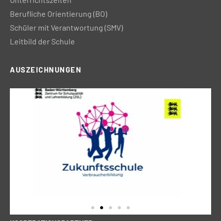
Berufliche Orientierung (BO)
Schüler mit Verantwortung (SMV)
Leitbild der Schule
AUSZEICHNUNGEN