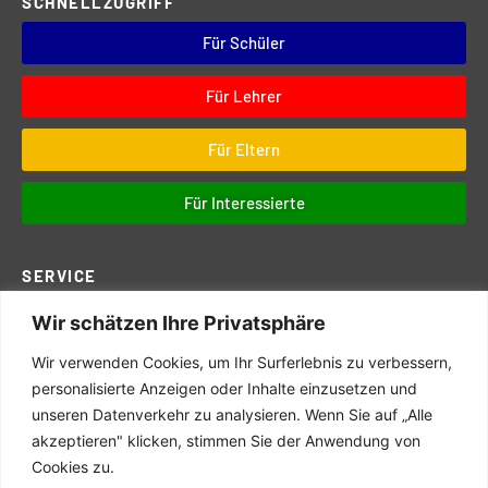
SCHNELLZUGRIFF
Für Schüler
Für Lehrer
Für Eltern
Für Interessierte
SERVICE
Wir schätzen Ihre Privatsphäre
Downloads
Digitales
Wir verwenden Cookies, um Ihr Surferlebnis zu verbessern,
Prüfungen
personalisierte Anzeigen oder Inhalte einzusetzen und
unseren Datenverkehr zu analysieren. Wenn Sie auf „Alle
Schul- und Hausordnung
akzeptieren" klicken, stimmen Sie der Anwendung von
Terminkalender
Cookies zu.
Schulwegeplan