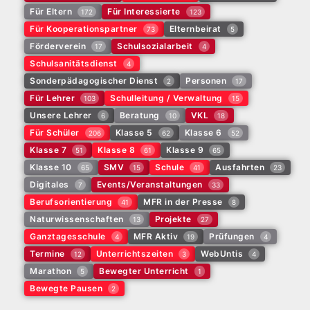
Für Eltern
Für Interessierte
172
123
Für Kooperationspartner
Elternbeirat
73
5
Förderverein
Schulsozialarbeit
17
4
Schulsanitätsdienst
4
Sonderpädagogischer Dienst
Personen
2
17
Für Lehrer
Schulleitung / Verwaltung
103
15
Unsere Lehrer
Beratung
VKL
6
10
18
Für Schüler
Klasse 5
Klasse 6
206
62
52
Klasse 7
Klasse 8
Klasse 9
51
61
65
Klasse 10
SMV
Schule
Ausfahrten
65
15
41
23
Digitales
Events/Veranstaltungen
7
33
Berufsorientierung
MFR in der Presse
41
8
Naturwissenschaften
Projekte
13
27
Ganztagesschule
MFR Aktiv
Prüfungen
4
19
4
Termine
Unterrichtszeiten
WebUntis
12
3
4
Marathon
Bewegter Unterricht
5
1
Bewegte Pausen
2