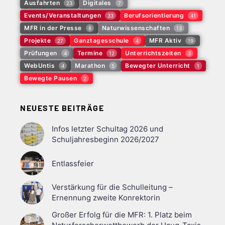
Ausfahrten
Digitales
23
7
Events/Veranstaltungen
Berufsorientierung
33
41
MFR in der Presse
Naturwissenschaften
8
13
Projekte
Ganztagesschule
MFR Aktiv
27
4
19
Prüfungen
Termine
Unterrichtszeiten
4
12
3
WebUntis
Marathon
Bewegter Unterricht
4
5
1
Bewegte Pausen
2
NEUESTE BEITRÄGE
Infos letzter Schultag 2026 und
Schuljahresbeginn 2026/2027
Entlassfeier
Verstärkung für die Schulleitung –
Ernennung zweite Konrektorin
Großer Erfolg für die MFR: 1. Platz beim