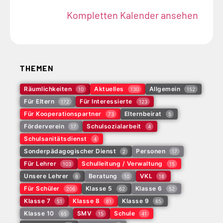
Kompletten Kalender ansehen
THEMEN
Räumlichkeiten
Aktuelles
Allgemein
10
130
152
Für Eltern
Für Interessierte
172
123
Für Kooperationspartner
Elternbeirat
73
5
Förderverein
Schulsozialarbeit
17
4
Schulsanitätsdienst
4
Sonderpädagogischer Dienst
Personen
2
17
Für Lehrer
Schulleitung / Verwaltung
103
15
Unsere Lehrer
Beratung
VKL
6
10
18
Für Schüler
Klasse 5
Klasse 6
206
62
52
Klasse 7
Klasse 8
Klasse 9
51
61
65
Klasse 10
SMV
Schule
65
15
41