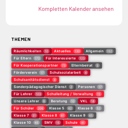
Kompletten Kalender ansehen
THEMEN
Räumlichkeiten
Aktuelles
Allgemein
10
130
152
Für Eltern
Für Interessierte
172
123
Für Kooperationspartner
Elternbeirat
73
5
Förderverein
Schulsozialarbeit
17
4
Schulsanitätsdienst
4
Sonderpädagogischer Dienst
Personen
2
17
Für Lehrer
Schulleitung / Verwaltung
103
15
Unsere Lehrer
Beratung
VKL
6
10
18
Für Schüler
Klasse 5
Klasse 6
206
62
52
Klasse 7
Klasse 8
Klasse 9
51
61
65
Klasse 10
SMV
Schule
65
15
41