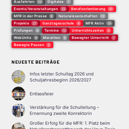
Ausfahrten
Digitales
23
7
Events/Veranstaltungen
Berufsorientierung
33
41
MFR in der Presse
Naturwissenschaften
8
13
Projekte
Ganztagesschule
MFR Aktiv
27
4
19
Prüfungen
Termine
Unterrichtszeiten
4
12
3
WebUntis
Marathon
Bewegter Unterricht
4
5
1
Bewegte Pausen
2
NEUESTE BEITRÄGE
Infos letzter Schultag 2026 und
Schuljahresbeginn 2026/2027
Entlassfeier
Verstärkung für die Schulleitung –
Ernennung zweite Konrektorin
Großer Erfolg für die MFR: 1. Platz beim