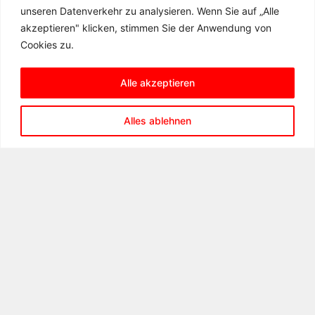
unseren Datenverkehr zu analysieren. Wenn Sie auf „Alle
akzeptieren" klicken, stimmen Sie der Anwendung von
Cookies zu.
Alle akzeptieren
KONTAKT
Alles ablehnen
Matern-Feuerbacher-Realschule
Hannenbachstraße 10
71723 Großbottwar
Telefon: 07148 – 16 19 31 00
Telefax: 07148 – 16 19 31 99