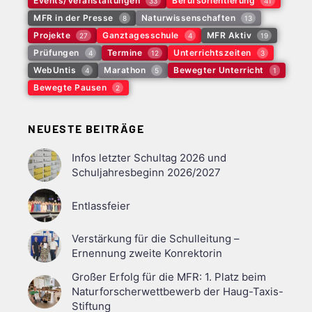
Events/Veranstaltungen
Berufsorientierung
33
41
MFR in der Presse
Naturwissenschaften
8
13
Projekte
Ganztagesschule
MFR Aktiv
27
4
19
Prüfungen
Termine
Unterrichtszeiten
4
12
3
WebUntis
Marathon
Bewegter Unterricht
4
5
1
Bewegte Pausen
2
NEUESTE BEITRÄGE
Infos letzter Schultag 2026 und
Schuljahresbeginn 2026/2027
Entlassfeier
Verstärkung für die Schulleitung –
Ernennung zweite Konrektorin
Großer Erfolg für die MFR: 1. Platz beim
Naturforscherwettbewerb der Haug-Taxis-
Stiftung