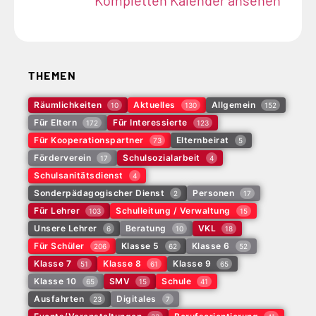
THEMEN
Räumlichkeiten
Aktuelles
Allgemein
10
130
152
Für Eltern
Für Interessierte
172
123
Für Kooperationspartner
Elternbeirat
73
5
Förderverein
Schulsozialarbeit
17
4
Schulsanitätsdienst
4
Sonderpädagogischer Dienst
Personen
2
17
Für Lehrer
Schulleitung / Verwaltung
103
15
Unsere Lehrer
Beratung
VKL
6
10
18
Für Schüler
Klasse 5
Klasse 6
206
62
52
Klasse 7
Klasse 8
Klasse 9
51
61
65
Klasse 10
SMV
Schule
65
15
41
Ausfahrten
Digitales
23
7