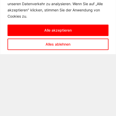
unseren Datenverkehr zu analysieren. Wenn Sie auf „Alle
akzeptieren" klicken, stimmen Sie der Anwendung von
Cookies zu.
Alle akzeptieren
KONTAKT
Alles ablehnen
Matern-Feuerbacher-Realschule
Hannenbachstraße 10
71723 Großbottwar
Telefon: 07148 – 16 19 31 00
Telefax: 07148 – 16 19 31 99