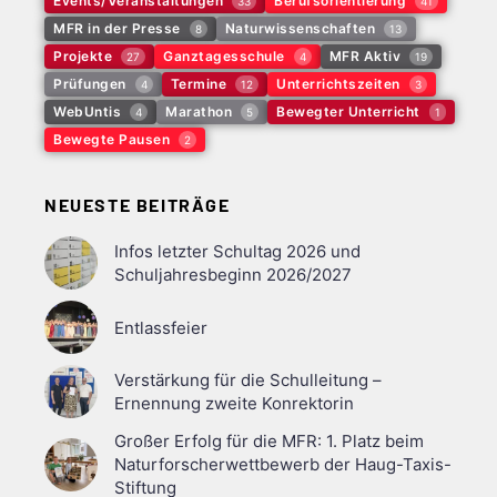
Events/Veranstaltungen
Berufsorientierung
33
41
MFR in der Presse
Naturwissenschaften
8
13
Projekte
Ganztagesschule
MFR Aktiv
27
4
19
Prüfungen
Termine
Unterrichtszeiten
4
12
3
WebUntis
Marathon
Bewegter Unterricht
4
5
1
Bewegte Pausen
2
NEUESTE BEITRÄGE
Infos letzter Schultag 2026 und
Schuljahresbeginn 2026/2027
Entlassfeier
Verstärkung für die Schulleitung –
Ernennung zweite Konrektorin
Großer Erfolg für die MFR: 1. Platz beim
Naturforscherwettbewerb der Haug-Taxis-
Stiftung