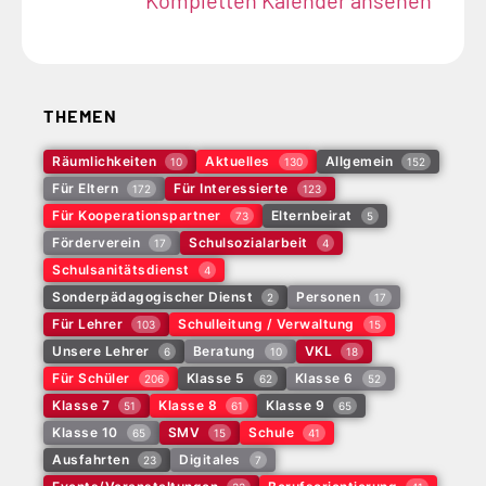
THEMEN
Räumlichkeiten
Aktuelles
Allgemein
10
130
152
Für Eltern
Für Interessierte
172
123
Für Kooperationspartner
Elternbeirat
73
5
Förderverein
Schulsozialarbeit
17
4
Schulsanitätsdienst
4
Sonderpädagogischer Dienst
Personen
2
17
Für Lehrer
Schulleitung / Verwaltung
103
15
Unsere Lehrer
Beratung
VKL
6
10
18
Für Schüler
Klasse 5
Klasse 6
206
62
52
Klasse 7
Klasse 8
Klasse 9
51
61
65
Klasse 10
SMV
Schule
65
15
41
Ausfahrten
Digitales
23
7