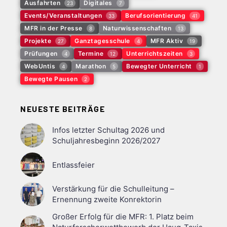
Ausfahrten
Digitales
23
7
Events/Veranstaltungen
Berufsorientierung
33
41
MFR in der Presse
Naturwissenschaften
8
13
Projekte
Ganztagesschule
MFR Aktiv
27
4
19
Prüfungen
Termine
Unterrichtszeiten
4
12
3
WebUntis
Marathon
Bewegter Unterricht
4
5
1
Bewegte Pausen
2
NEUESTE BEITRÄGE
Infos letzter Schultag 2026 und
Schuljahresbeginn 2026/2027
Entlassfeier
Verstärkung für die Schulleitung –
Ernennung zweite Konrektorin
Großer Erfolg für die MFR: 1. Platz beim