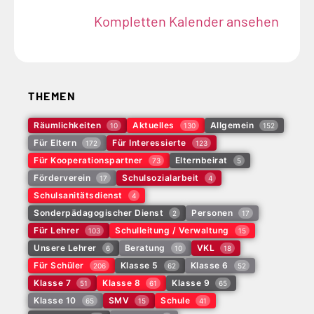
Kompletten Kalender ansehen
THEMEN
Räumlichkeiten
Aktuelles
Allgemein
10
130
152
Für Eltern
Für Interessierte
172
123
Für Kooperationspartner
Elternbeirat
73
5
Förderverein
Schulsozialarbeit
17
4
Schulsanitätsdienst
4
Sonderpädagogischer Dienst
Personen
2
17
Für Lehrer
Schulleitung / Verwaltung
103
15
Unsere Lehrer
Beratung
VKL
6
10
18
Für Schüler
Klasse 5
Klasse 6
206
62
52
Klasse 7
Klasse 8
Klasse 9
51
61
65
Klasse 10
SMV
Schule
65
15
41